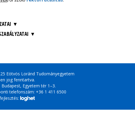
ZATAI
 SZABÁLYZATAI
025 Eötvös Loránd Tudományegyetem
en jog fenntartva.
 Budapest, Egyetem tér 1–3.
onti telefonszám: +36 1 411 6500
ejlesztés: