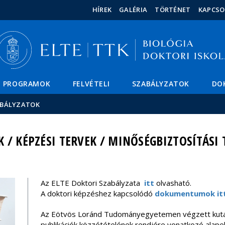
Események
ELTE a
Hírek
HÍREK
GALÉRIA
TÖRTÉNET
KAPCSO
sajtóban
PROGRAMOK
FELVÉTELI
SZABÁLYZATOK
DO
BÁLYZATOK
 / KÉPZÉSI TERVEK / MINŐSÉGBIZTOSÍTÁSI 
Az ELTE Doktori Szabályzata
itt
olvasható.
A doktori képzéshez kapcsolódó
dokumentumok it
Az Eötvös Loránd Tudományegyetemen végzett kuta
publikációk közzétételének rendjére vonatkozó alape