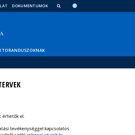
LAT
DOKUMENTUMOK
KTORANDUSZOKNAK
TERVEK
t
érhetők el.
tási tevékenységgel kapcsolatos
lvek
ről szóló
rektori utasítás
.