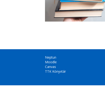
Neptun
Moodle
Canvas
TTK Könyvtár