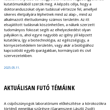
kutatómunkából szerzik meg. A képzés célja, hogy a
doktoranduszokat olyan tudással vértezze fel, amellyel
sikeres életpályára léphetnek mind az alap-, mind az
alkalmazott élettudomány számos területén. Az itt
elsajátított tudásnak köszönhetően, a nálunk szerzett
tudományos fokozat segíti az elhelyezkedést olyan
pályákon is, ahol egyre nagyobb az igény jól képzett
kutatókra, így a biotechnológia, az egészségügy, a
környezetvédelem területén, vagy akár a biológiához
kapcsolódó egyéb iparágakban, kormányzati és civil
szervezetekben.
2025.05.11.
AKTUÁLISAN FUTÓ TÉMÁINK
A csípőszúnyogok laboratóriumi előkészítése a kórokozókra
történő genetikai szűrésre (Garamszegi László Zsolt)