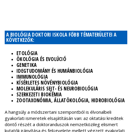
A BIOLÓGIA DOKTORI ISKOLA FŐBB TÉMATERÜLETEI A
KÖVETKEZŐK:
ETOLÓGIA
ÖKOLÓGIA ÉS EVOLÚCIÓ
GENETIKA
IDEGTUDOMÁNY ÉS HUMÁNBIOLÓGIA
IMMUNOLÓGIA
KÍSÉRLETES NÖVÉNYBIOLÓGIA
MOLEKULÁRIS SEJT- ÉS NEUROBIOLÓGIA
SZERKEZETI BIOKÉMIA
ZOOTAXONÓMIA, ÁLLATÖKOLÓGIA, HIDROBIOLÓGIA
A hangsúly a módszertani szempontból is élvonalbeli
gyakorlati ismeretek elsajátításán van: az oktatási kreditek
döntő részét a doktoranduszok nemzetközileg elismert
kutatók irányítása és felügyelete mellett végzett gyakorlati