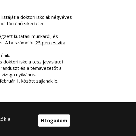
 listáját a doktori iskolák négyéves
ból történő sikertelen
gzett kutatási munkáról, és
ét. A beszámolót
25 perces vita
űnik.
 doktori iskola tesz javaslatot,
toranduszt és a témavezetőt a
 vizsga nyilvános.
ebruár 1. között zajlanak le.
tók a
Elfogadom
025 Eötvös Loránd Tudományegyetem
en jog fenntartva.