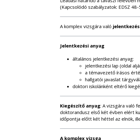
Leadási határidő a tavaszi félévben 
(Kapcsolódó szabályzatok: EDSZ 48-5
A komplex vizsgára való
jelentkezés
Jelentkezési anyag
általános jelentkezési anyag:
jelentkezési lap (oldal alj
a témavezető írásos ért
hallgatói javaslat tárgyvál
doktori iskolánként eltérő kiegé
Kiegészítő anyag
: A vizsgára való 
doktorandusz első két évben elért ku
időpontja előtt két héttel az elnök, i
A komplex vizsga