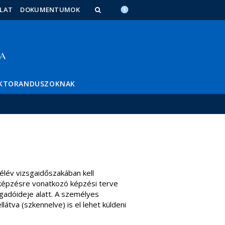
LAT
DOKUMENTUMOK
KTORANDUSZOKNAK
élév vizsgaidőszakában kell
 képzésre vonatkozó képzési terve
ogadóideje alatt. A személyes
átva (szkennelve) is el lehet küldeni