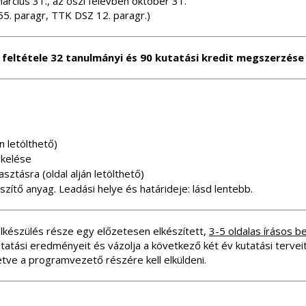
március 31., az őszi félévben október 31.
5. paragr, TTK DSZ 12. paragr.)
 feltétele 32 tanulmányi és 90 kutatási kredit megszerzése
án letölthető)
ékelése
asztásra (oldal alján letölthető)
szítő anyag. Leadási helye és határideje: lásd lentebb.
felkészülés része egy előzetesen elkészített,
3-5 oldalas írásos 
tatási eredményeit és vázolja a következő két év kutatási terve
lletve a programvezető részére kell elküldeni.