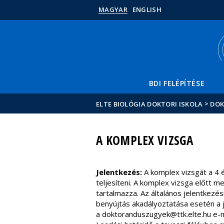
MAGYAR
ENGLISH
BDI FELÉPÍTÉSE
>
ELTE BIOLÓGIA DOKTORI ISKOLA
DO
A KOMPLEX VIZSGA
Jelentkezés:
A komplex vizsgát a 4 
teljesíteni. A komplex vizsga előtt
tartalmazza. Az általános jelentkezés
benyújtás akadályoztatása esetén a je
a doktoranduszugyek@ttk.elte.hu e-m