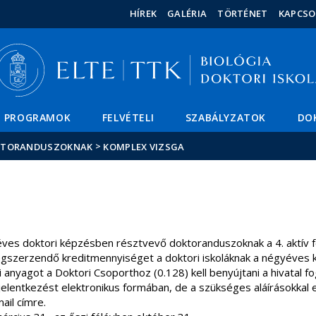
Események
ELTE a
Hírek
HÍREK
GALÉRIA
TÖRTÉNET
KAPCSO
sajtóban
PROGRAMOK
FELVÉTELI
SZABÁLYZATOK
DO
>
KTORANDUSZOKNAK
KOMPLEX VIZSGA
éves doktori képzésben résztvevő doktoranduszoknak a 4. aktív f
 megszerzendő kreditmennyiséget a doktori iskoláknak a négyéves
i anyagot a Doktori Csoporthoz (0.128) kell benyújtani a hivatal f
lentkezést elektronikus formában, de a szükséges aláírásokkal ell
ail címre.