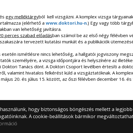
 és
egy melléktárgy
ból kell vizsgázni. A komplex vizsga tárgyainak
artalmazza (elérhető a
www.doktori.hu-n
.) Egy vagy több tárgy
akban van lehetőség javításra.
20 perces szabad előadás
ban számol be az első négy félévben vé
szakaszára tervezett kutatási munkát és a publikációk ütemezés
 esetén ismétlésre nincs lehetőség, a hallgatói jogviszony megsz
tatók személyére, a vizsga időpontjára és helyszínére az illetékes
Doktori Tanács dönt. A Doktori Csoport levélben értesíti a dok
ől, valamint hivatalos felkérést küld a vizsgáztatóknak. A komplex
május 20. és július 15. között, az őszi félévben december 16. és f
) használunk, hogy biztonságos böngészés mellett a legjobb
ogatóinknak. A cookie-beállítások bármikor megváltoztatha
formáció
» BDI a doktori.hu honlapon
© 2
» TTK – Doktori, Habilitációs és Nemzetközi
Mind