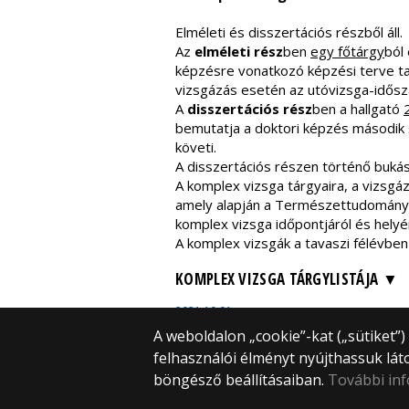
Elméleti és disszertációs részből áll.
Az
elméleti rész
ben
egy főtárgy
ból
képzésre vonatkozó képzési terve t
vizsgázás esetén az utóvizsga-idősz
A
disszertációs rész
ben a hallgató
bemutatja a doktori képzés második 
követi.
A disszertációs részen történő bukás
A komplex vizsga tárgyaira, a vizsgáz
amely alapján a Természettudományi 
komplex vizsga időpontjáról és helyér
A komplex vizsgák a tavaszi félévben 
KOMPLEX VIZSGA TÁRGYLISTÁJA
2021.10.01.
A weboldalon „cookie”-kat („sütiket”
felhasználói élményt nyújthassuk lát
böngésző beállításaiban.
További in
Neptun
Moodle