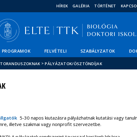
Események
ELTE a
Hírek
HÍREK
GALÉRIA
TÖRTÉNET
KAPCSO
sajtóban
PROGRAMOK
FELVÉTELI
SZABÁLYZATOK
DO
>
KTORANDUSZOKNAK
PÁLYÁZATOK/ÖSZTÖNDÍJAK
AK
llgatók
5-30 napos kiutazásra pályázhatnak kutatási vagy tanulm
e, illetve szakmai vagy nonprofit szervezetbe.
KP) A pályázatok rendszerint tavasszal kerülenk kiírásra.