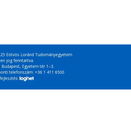
025 Eötvös Loránd Tudományegyetem
en jog fenntartva.
 Budapest, Egyetem tér 1–3.
onti telefonszám: +36 1 411 6500
ejlesztés: