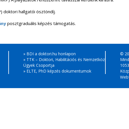
 doktori hallgatói ösztöndíj.
ány
posztgraduális képzés támogatás.
» BDI a doktori.hu honlapon
© 2
» TTK – Doktori, Habilitációs és Nemzetközi
Mind
Ügyek Csoportja
1053
» ELTE, PhD képzés dokumentumok
Közp
Webf