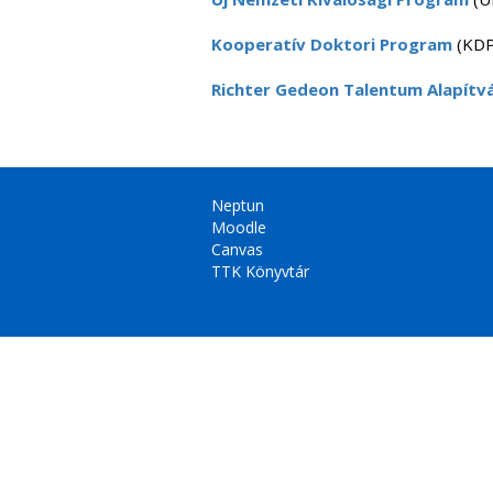
Kooperatív Doktori Program
(KDP)
Richter Gedeon Talentum Alapítv
Neptun
Moodle
Canvas
TTK Könyvtár