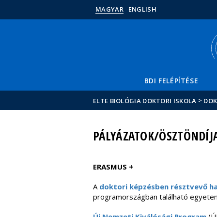
MAGYAR
ENGLISH
BDI FELÉPÍTÉSE
>
ELTE BIOLÓGIA DOKTORI ISKOLA
DO
PÁLYÁZATOK/ÖSZTÖNDÍJ
ERASMUS +
A
doktori képzésben résztvevő ha
programországban található egyetemr
Új Nemzeti Kiválósági Program
(ÚN