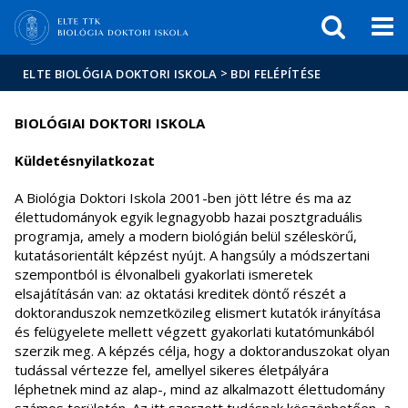
Események
ELTE a
Hírek
sajtóban
>
ELTE BIOLÓGIA DOKTORI ISKOLA
BDI FELÉPÍTÉSE
BIOLÓGIAI DOKTORI ISKOLA
Küldetésnyilatkozat
A Biológia Doktori Iskola 2001-ben jött létre és ma az
élettudományok egyik legnagyobb hazai posztgraduális
programja, amely a modern biológián belül széleskörű,
kutatásorientált képzést nyújt. A hangsúly a módszertani
szempontból is élvonalbeli gyakorlati ismeretek
elsajátításán van: az oktatási kreditek döntő részét a
doktoranduszok nemzetközileg elismert kutatók irányítása
és felügyelete mellett végzett gyakorlati kutatómunkából
szerzik meg. A képzés célja, hogy a doktoranduszokat olyan
tudással vértezze fel, amellyel sikeres életpályára
léphetnek mind az alap-, mind az alkalmazott élettudomány