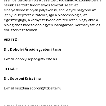
számos területén. Az itt szerzett tudásnak köszönhetően, a
nálunk szerzett tudományos fokozat segíti az
elhelyezkedést olyan pályákon is, ahol egyre nagyobb az
igény jól képzett kutatókra, így a biotechnológia, az
egészségügy, a környezetvédelem területén, vagy akár a
biológiához kapcsolódó egyéb iparágakban, kormányzati és
civil szervezetekben.
VEZETŐ:
Dr. Dobolyi Árpád
egyetemi tanár
E-mail: dobolyi.arpad@ttk.elte.hu
TITKÁR:
Dr. Soproni Krisztina
E-mail: krisztina.soproni@ttk.elte.hu