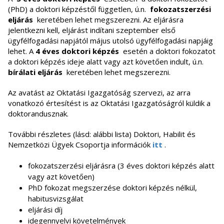
(PhD) a doktori képzéstől független, ú.n.
fokozatszerzési
eljárás
keretében lehet megszerezni. Az eljárásra
jelentkezni kell, eljárást indítani szeptember első
ügyfélfogadási napjától május utolsó ügyfélfogadási napjáig
lehet. A
4 éves doktori képzés
esetén
a doktori fokozatot
a doktori képzés ideje alatt vagy azt követően indult, ú.n.
bírálati eljárás
keretében lehet megszerezni.
Az avatást az Oktatási Igazgatóság szervezi, az arra
vonatkozó értesítést is az Oktatási Igazgatóságról küldik a
doktorandusznak.
További részletes (lásd: alábbi lista) Doktori, Habilit és
Nemzetközi Ügyek Csoportja információk
itt
.
fokozatszerzési eljárásra (3 éves doktori képzés alatt
vagy azt követően)
PhD fokozat megszerzése doktori képzés nélkül,
habitusvizsgálat
eljárási díj
idegennyelvi követelmények