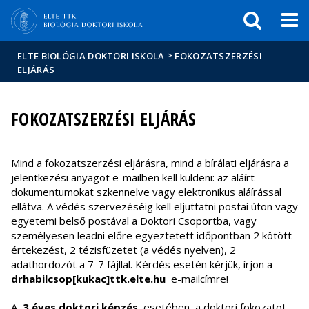
Események
ELTE a
Hírek
sajtóban
>
ELTE BIOLÓGIA DOKTORI ISKOLA
FOKOZATSZERZÉSI
ELJÁRÁS
FOKOZATSZERZÉSI ELJÁRÁS
Mind a fokozatszerzési eljárásra, mind a bírálati eljárásra a
jelentkezési anyagot e-mailben kell küldeni: az aláírt
dokumentumokat szkennelve vagy elektronikus aláírással
ellátva. A védés szervezéséig kell eljuttatni postai úton vagy
egyetemi belső postával a Doktori Csoportba, vagy
személyesen leadni előre egyeztetett időpontban 2 kötött
értekezést, 2 tézisfüzetet (a védés nyelven), 2
adathordozót a 7-7 fájllal. Kérdés esetén kérjük, írjon a
drhabilcsop[kukac]ttk.elte.hu
e-mailcímre!
A
3 éves doktori képzés
esetében
a doktori fokozatot